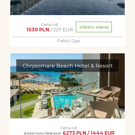
Cena od:
zobacz więcej
1030 PLN
/ 237 EUR
Pafos / Cypr
Chrysomare Beach Hotel & Resort
Cena od:
6273 PLN / 1444 EUR
8336 PLN / 1919 EUR