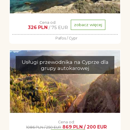
Cena od:
zobacz więcej
326 PLN
/ 75 EUR
Pafos / Cypr
Usługi przewodnika na Cyprze dla
grupy autokarowej
Cena od:
869 PLN / 200 EUR
1086 PLN / 250 EUR