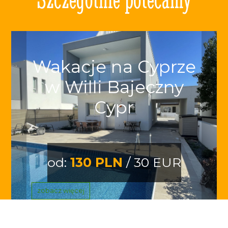
Wakacje na Cyprze
w Willi Bajeczny
Cypr
od:
130 PLN
/ 30 EUR
zobacz więcej