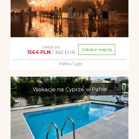
Cena od:
zobacz więcej
1564 PLN
/ 360 EUR
Pafos / Cypr
Wakacje na Cyprze w Pafos