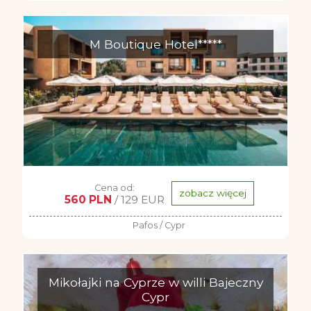
M Boutique Hotel*****
Cena od:
zobacz więcej
560 PLN
/ 129 EUR
Pafos / Cypr
Mikołajki na Cyprze w willi Bajeczny
Cypr