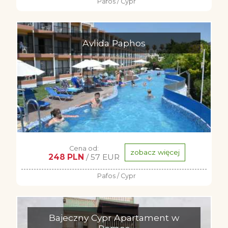
Pafos / Cypr
Avlida Paphos
Cena od:
zobacz więcej
248 PLN
/ 57 EUR
Pafos / Cypr
Bajeczny Cypr Apartament w