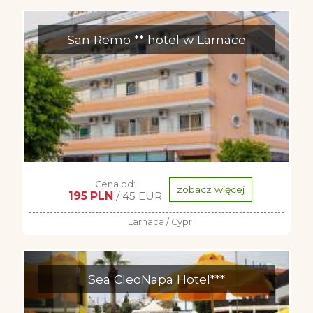
San Remo ** hotel w Larnace
Cena od:
zobacz więcej
195 PLN
/ 45 EUR
Larnaca / Cypr
Sea CleoNapa Hotel***