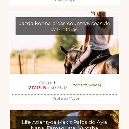
Jazda konna cross country& seaside
w Protaras
Cena od:
zobacz więcej
217 PLN
/ 50 EUR
Protaras / Cypr
Life Atlantyda Max z Pafos do Ayia
Napa, Famagusta, Varosha