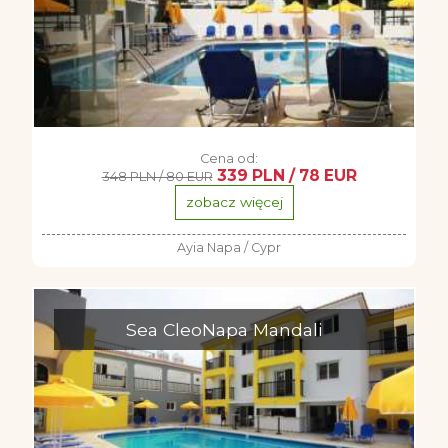
Cena od:
339 PLN / 78 EUR
348 PLN / 80 EUR
zobacz więcej
Ayia Napa / Cypr
Sea CleoNapa Mandali