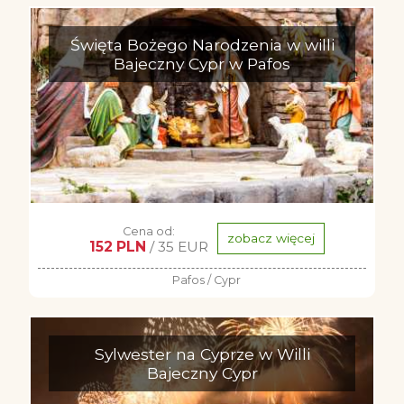
Święta Bożego Narodzenia w willi
Bajeczny Cypr w Pafos
Cena od:
zobacz więcej
152 PLN
/ 35 EUR
Pafos / Cypr
Sylwester na Cyprze w Willi
Bajeczny Cypr