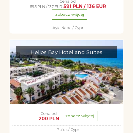
Cena od:
591 PLN / 136 EUR
595 PLN / 137 EUR
zobacz więcej
Ayia Napa / Cypr
Helios Bay Hotel and Suites
Cena od:
zobacz więcej
200 PLN
Pafos / Cypr