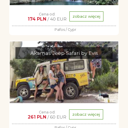
Cena od:
zobacz więcej
174 PLN
/ 40 EUR
Pafos / Cypr
Akamas Jeep Safari by Evis
Cena od:
zobacz więcej
261 PLN
/ 60 EUR
Pafos / Cypr