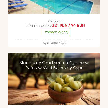
Cena od:
321 PLN / 74 EUR
326 PLN / 75 EUR
zobacz więcej
Ayia Napa / Cypr
Słoneczny Grudzień na Cyprze w
Pafos w Willi Bajeczny Cypr