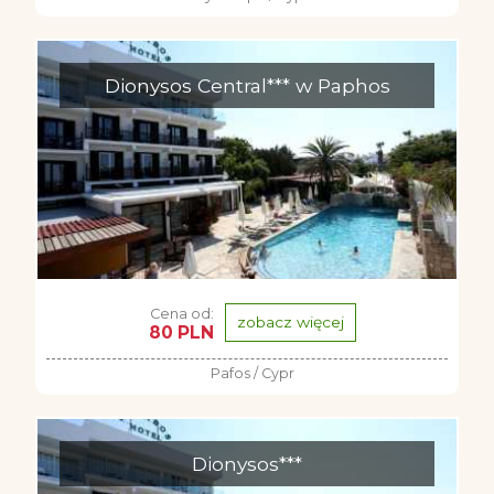
Dionysos Central*** w Paphos
Cena od:
zobacz więcej
80 PLN
Pafos / Cypr
Dionysos***