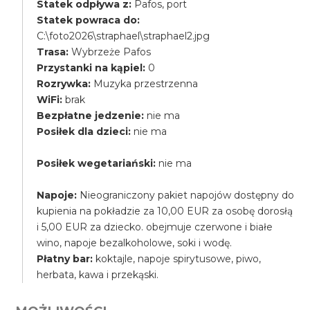
Statek odpływa z:
Pafos, port
Statek powraca do:
C:\foto2026\straphael\straphael2.jpg
Trasa:
Wybrzeże Pafos
Przystanki na kąpiel:
0
Rozrywka:
Muzyka przestrzenna
WiFi:
brak
Bezpłatne jedzenie:
nie ma
Posiłek dla dzieci:
nie ma
Posiłek wegetariański:
nie ma
Napoje:
Nieograniczony pakiet napojów dostępny do
kupienia na pokładzie za 10,00 EUR za osobę dorosłą
i 5,00 EUR za dziecko. obejmuje czerwone i białe
wino, napoje bezalkoholowe, soki i wodę.
Płatny bar:
koktajle, napoje spirytusowe, piwo,
herbata, kawa i przekąski.