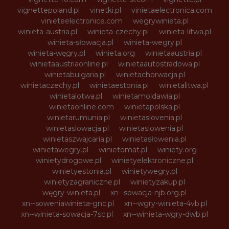
vignettepoland.pl
vinetki.pl
vinietaelectronica.com
vinieteelectronice.com
wegrywinieta.pl
winieta-austria.pl
winieta-czechy.pl
winieta-litwa.pl
winieta-słowacja.pl
winieta-wegry.pl
winieta-węgry.pl
winieta.org
winietaaustria.pl
winietaaustriaonline.pl
winietaautostradowa.pl
winietabulgaria.pl
winietachorwacja.pl
winietaczechy.pl
winietaestonia.pl
winietalitwa.pl
winietalotwa.pl
winietamoldawia.pl
winietaonline.com
winietapolska.pl
winietarumunia.pl
winietaslovenia.pl
winietaslowacja.pl
winietaslowenia.pl
winietaszwajcaria.pl
winietasłowenia.pl
winietawegry.pl
winietomat.pl
winiety.org
winietydrogowe.pl
winietyelektroniczne.pl
winietyestonia.pl
winietywegry.pl
winietyzagraniczne.pl
winietyzakup.pl
węgry-winieta.pl
xn--sowacja-njb.org.pl
xn--soweniawinieta-gnc.pl
xn--wgry-winieta-4vb.pl
xn--winieta-sowacja-7sc.pl
xn--winieta-wgry-dwb.pl