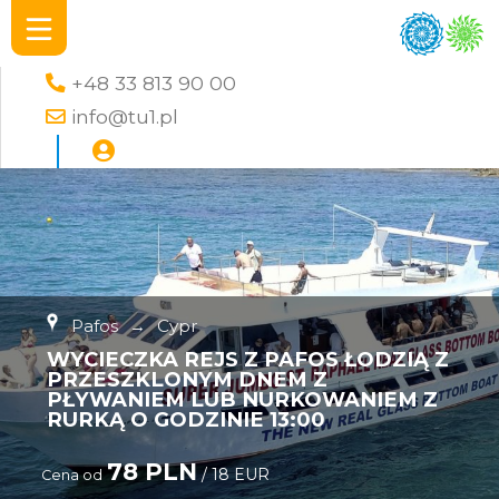
+48 33 813 90 00
info@tu1.pl
Pafos
→
Cypr
WYCIECZKA REJS Z PAFOS ŁODZIĄ Z
PRZESZKLONYM DNEM Z
PŁYWANIEM LUB NURKOWANIEM Z
RURKĄ O GODZINIE 13:00
78 PLN
/ 18 EUR
Cena od