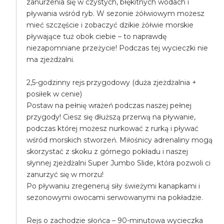
zanurzenia się w czystych, błękitnych wodach i
pływania wśród ryb. W sezonie żółwiowym możesz
mieć szczęście i zobaczyć dzikie żółwie morskie
pływające tuż obok ciebie – to naprawdę
niezapomniane przeżycie! Podczas tej wycieczki nie
ma zjeżdżalni.
2,5-godzinny rejs przygodowy (duża zjeżdżalnia +
posiłek w cenie)
Postaw na pełnię wrażeń podczas naszej pełnej
przygody! Ciesz się dłuższą przerwą na pływanie,
podczas której możesz nurkować z rurką i pływać
wśród morskich stworzeń. Miłośnicy adrenaliny mogą
skorzystać z skoku z górnego pokładu i naszej
słynnej zjeżdżalni Super Jumbo Slide, która pozwoli ci
zanurzyć się w morzu!
Po pływaniu zregeneruj siły świeżymi kanapkami i
sezonowymi owocami serwowanymi na pokładzie.
Rejs o zachodzie słońca – 90-minutowa wycieczka