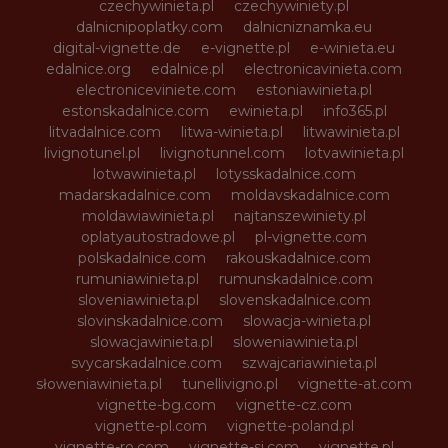
czechywinieta.pl
czechywiniety.pl
dalnicnipoplatky.com
dalnicniznamka.eu
digital-vignette.de
e-vignette.pl
e-winieta.eu
edalnice.org
edalnice.pl
electronicavinieta.com
electroniceviniete.com
estoniawinieta.pl
estonskadalnice.com
ewinieta.pl
info365.pl
litvadalnice.com
litwa-winieta.pl
litwawinieta.pl
livignotunel.pl
livignotunnel.com
lotvawinieta.pl
lotwawinieta.pl
lotysskadalnice.com
madarskadalnice.com
moldavskadalnice.com
moldawiawinieta.pl
najtanszewiniety.pl
oplatyautostradowe.pl
pl-vignette.com
polskadalnice.com
rakouskadalnice.com
rumuniawinieta.pl
rumunskadalnice.com
sloveniawinieta.pl
slovenskadalnice.com
slovinskadalnice.com
slowacja-winieta.pl
slowacjawinieta.pl
sloweniawinieta.pl
svycarskadalnice.com
szwajcariawinieta.pl
słoweniawinieta.pl
tunellivigno.pl
vignette-at.com
vignette-bg.com
vignette-cz.com
vignette-pl.com
vignette-poland.pl
vignette-ro.com
vignette-si.com
vignette.pl