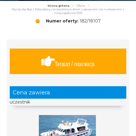
Strona główna
/
Oferta
/
Wycieczka Rejs z Pafos łodzią z przeszklonym dnem z pływaniem lub nurkowaniem z
rurką o godzinie 13:00
Numer oferty:
182/18107
Terminy / rezerwacja
Cena zawiera
uczestnik