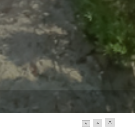
A
A
A