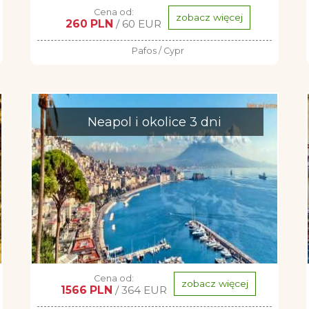
Cena od:
zobacz więcej
260 PLN
/ 60 EUR
Pafos / Cypr
Neapol i okolice 3 dni
Cena od:
zobacz więcej
1566 PLN
/ 364 EUR