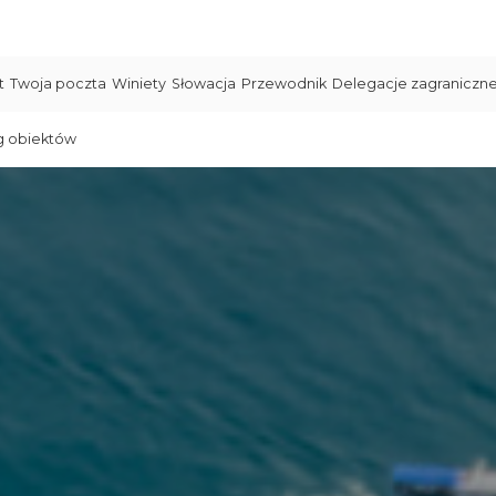
t
Twoja poczta
Winiety
Słowacja
Przewodnik
Delegacje zagraniczn
g obiektów