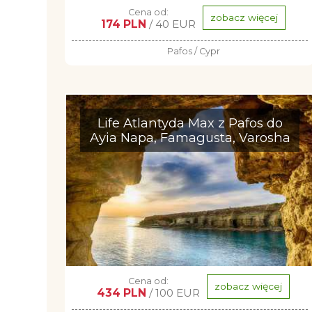
Cena od:
zobacz więcej
174 PLN
/ 40 EUR
Pafos / Cypr
Life Atlantyda Max z Pafos do
Ayia Napa, Famagusta, Varosha
Cena od:
zobacz więcej
434 PLN
/ 100 EUR