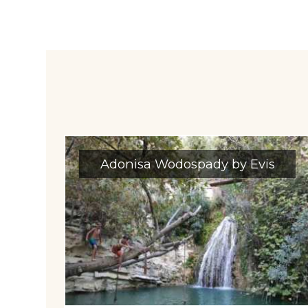
Adonisa Wodospady by Evis