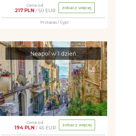
Cena od:
zobacz więcej
217 PLN
/ 50 EUR
Protaras / Cypr
Neapol w 1 dzień
Cena od:
zobacz więcej
194 PLN
/ 45 EUR