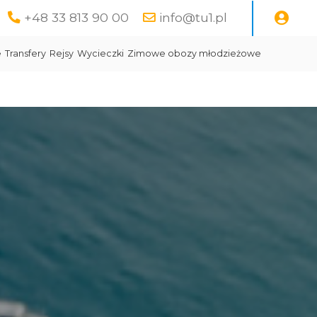
+48 33 813 90 00
info@tu1.pl
e
Transfery
Rejsy
Wycieczki
Zimowe obozy młodzieżowe