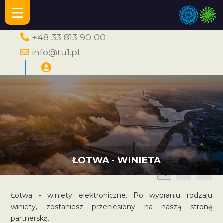
+48 33 813 90 00
info@tu1.pl
ŁOTWA - WINIETA
A
A
A
Łotwa - winiety elektroniczne. Po wybraniu rodzaju
winiety, zostaniesz przeniesiony na naszą stronę
partnerską.