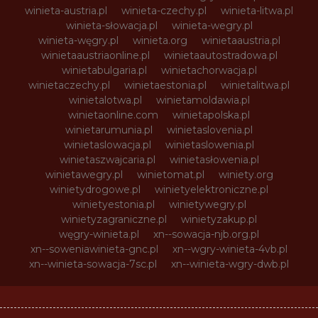
winieta-austria.pl
winieta-czechy.pl
winieta-litwa.pl
winieta-słowacja.pl
winieta-wegry.pl
winieta-węgry.pl
winieta.org
winietaaustria.pl
winietaaustriaonline.pl
winietaautostradowa.pl
winietabulgaria.pl
winietachorwacja.pl
winietaczechy.pl
winietaestonia.pl
winietalitwa.pl
winietalotwa.pl
winietamoldawia.pl
winietaonline.com
winietapolska.pl
winietarumunia.pl
winietaslovenia.pl
winietaslowacja.pl
winietaslowenia.pl
winietaszwajcaria.pl
winietasłowenia.pl
winietawegry.pl
winietomat.pl
winiety.org
winietydrogowe.pl
winietyelektroniczne.pl
winietyestonia.pl
winietywegry.pl
winietyzagraniczne.pl
winietyzakup.pl
węgry-winieta.pl
xn--sowacja-njb.org.pl
xn--soweniawinieta-gnc.pl
xn--wgry-winieta-4vb.pl
xn--winieta-sowacja-7sc.pl
xn--winieta-wgry-dwb.pl