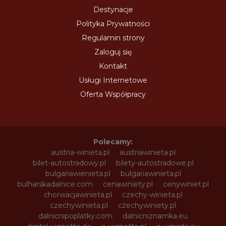
Destynacje
Polityka Prywatności
Regulamin strony
Zaloguj się
Kontakt
Usługi Internetowe
Oferta Współpracy
Polecamy:
austria-winieta.pl
austriawinieta.pl
bilet-autostradowy.pl
bilety-autostradowe.pl
bulgariawienieta.pl
bulgariawinieta.pl
bulharskadalnice.com
cenawiniety.pl
cenywiniet.pl
chorwacjawinieta.pl
czechy-winieta.pl
czechywinieta.pl
czechywiniety.pl
dalnicnipoplatky.com
dalnicniznamka.eu