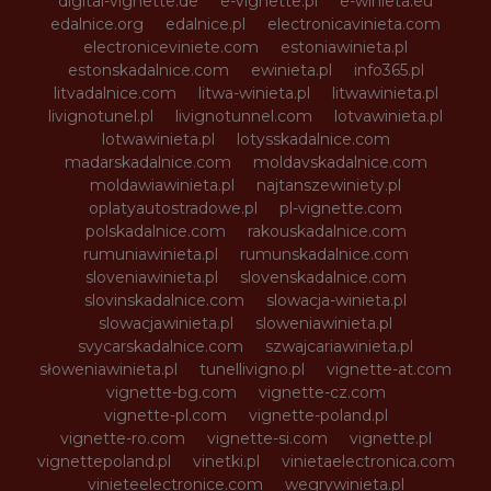
digital-vignette.de
e-vignette.pl
e-winieta.eu
edalnice.org
edalnice.pl
electronicavinieta.com
electroniceviniete.com
estoniawinieta.pl
estonskadalnice.com
ewinieta.pl
info365.pl
litvadalnice.com
litwa-winieta.pl
litwawinieta.pl
livignotunel.pl
livignotunnel.com
lotvawinieta.pl
lotwawinieta.pl
lotysskadalnice.com
madarskadalnice.com
moldavskadalnice.com
moldawiawinieta.pl
najtanszewiniety.pl
oplatyautostradowe.pl
pl-vignette.com
polskadalnice.com
rakouskadalnice.com
rumuniawinieta.pl
rumunskadalnice.com
sloveniawinieta.pl
slovenskadalnice.com
slovinskadalnice.com
slowacja-winieta.pl
slowacjawinieta.pl
sloweniawinieta.pl
svycarskadalnice.com
szwajcariawinieta.pl
słoweniawinieta.pl
tunellivigno.pl
vignette-at.com
vignette-bg.com
vignette-cz.com
vignette-pl.com
vignette-poland.pl
vignette-ro.com
vignette-si.com
vignette.pl
vignettepoland.pl
vinetki.pl
vinietaelectronica.com
vinieteelectronice.com
wegrywinieta.pl