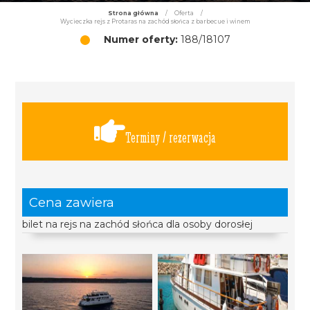
Strona główna
/
Oferta
/
Wycieczka rejs z Protaras na zachód słońca z barbecue i winem
Numer oferty:
188/18107
Terminy / rezerwacja
Cena zawiera
bilet na rejs na zachód słońca dla osoby dorosłej