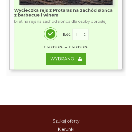
Wycieczka rejs z Protaras na zachód słońca
z barbecue i winem
bilet na rejs na zachód słońca dla osoby dorosłej
Ilość:
→
06.08.2026
06.08.2026
WYBRANO
Szukaj oferty
Kierunki