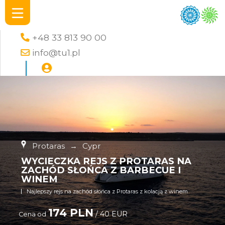
+48 33 813 90 00
info@tu1.pl
Protaras
→
Cypr
WYCIECZKA REJS Z PROTARAS NA
ZACHÓD SŁOŃCA Z BARBECUE I
WINEM
Najlepszy rejs na zachód słońca z Protaras z kolacją z winem
174 PLN
/ 40 EUR
Cena od