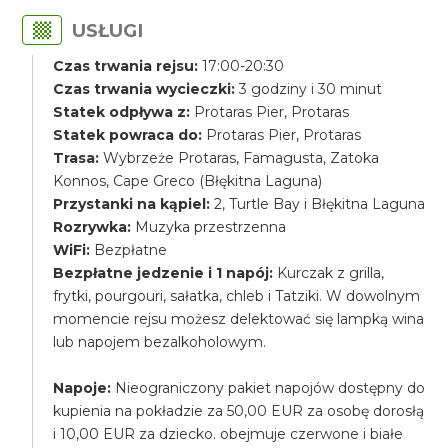
USŁUGI
Czas trwania rejsu:
17:00-20:30
Czas trwania wycieczki:
3 godziny i 30 minut
Statek odpływa z:
Protaras Pier, Protaras
Statek powraca do:
Protaras Pier, Protaras
Trasa:
Wybrzeże Protaras, Famagusta, Zatoka
Konnos, Cape Greco (Błękitna Laguna)
Przystanki na kąpiel:
2, Turtle Bay i Błękitna Laguna
Rozrywka:
Muzyka przestrzenna
WiFi:
Bezpłatne
Bezpłatne jedzenie i 1 napój:
Kurczak z grilla,
frytki, pourgouri, sałatka, chleb i Tatziki. W dowolnym
momencie rejsu możesz delektować się lampką wina
lub napojem bezalkoholowym.
Napoje:
Nieograniczony pakiet napojów dostępny do
kupienia na pokładzie za 50,00 EUR za osobę dorosłą
i 10,00 EUR za dziecko. obejmuje czerwone i białe