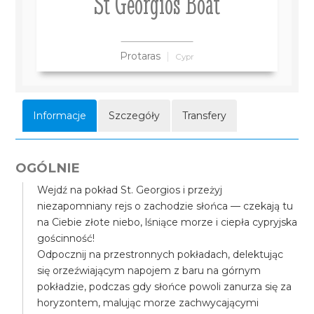
St Georgios Boat
Protaras
Cypr
Informacje
Szczegóły
Transfery
OGÓLNIE
Wejdź na pokład St. Georgios i przeżyj
niezapomniany rejs o zachodzie słońca — czekają tu
na Ciebie złote niebo, lśniące morze i ciepła cypryjska
gościnność!
Odpocznij na przestronnych pokładach, delektując
się orzeźwiającym napojem z baru na górnym
pokładzie, podczas gdy słońce powoli zanurza się za
horyzontem, malując morze zachwycającymi