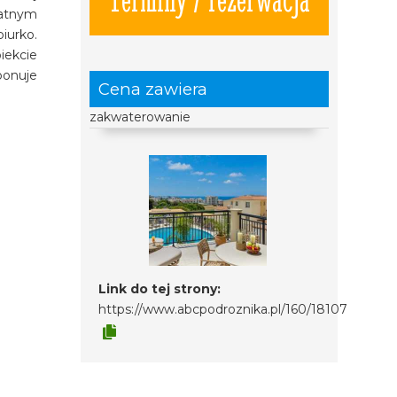
łatnym
iurko.
iekcie
ponuje
Cena zawiera
zakwaterowanie
Link do tej strony:
https://www.abcpodroznika.pl/160/18107