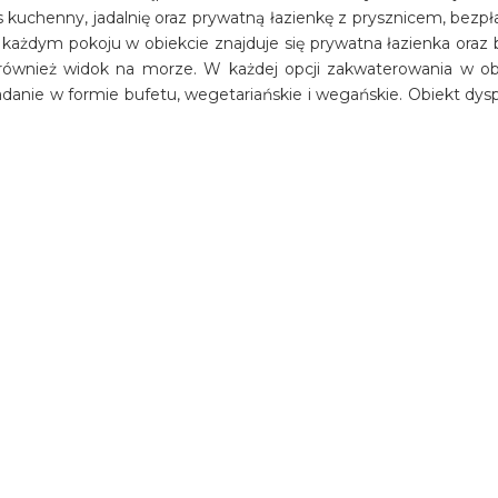
kuchenny, jadalnię oraz prywatną łazienkę z prysznicem, bezp
żdym pokoju w obiekcie znajduje się prywatna łazienka oraz b
 również widok na morze. W każdej opcji zakwaterowania w ob
iadanie w formie bufetu, wegetariańskie i wegańskie. Obiekt dys