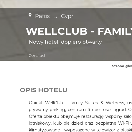
Pafos
→
Cypr
WELLCLUB - FAMIL
Nowy hotel, dopiero otwarty
Cena od
Strona gł
OPIS HOTELU
Obiekt WellClub - Family Suites & Wellness, u
prywatny parking, centrum fitness oraz ogród. O
Oferta obiektu obejmuje restaurację, wspólny salo
lotniskowy, klub dla dzieci oraz bezpłatne Wi-F
klimatyzowane i wyposażone w telewizor z płask