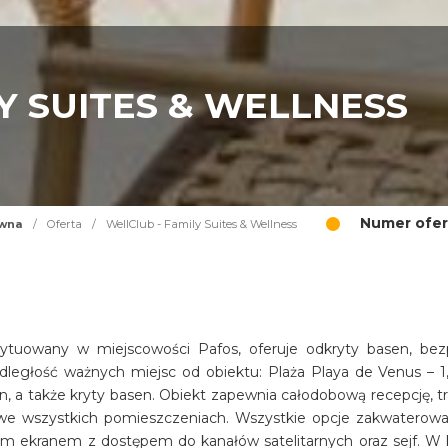
Y SUITES & WELLNESS
Numer ofer
ówna
/
Oferta
/
WellClub - Family Suites & Wellness
sytuowany w miejscowości Pafos, oferuje odkryty basen, bez
dległość ważnych miejsc od obiektu: Plaża Playa de Venus – 1
n, a także kryty basen. Obiekt zapewnia całodobową recepcję, tr
i we wszystkich pomieszczeniach. Wszystkie opcje zakwaterowa
im ekranem z dostępem do kanałów satelitarnych oraz sejf. W 