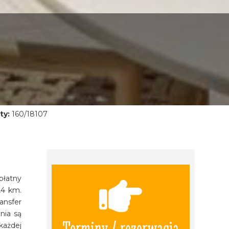
ty:
160/18107
płatny
,4 km.
ansfer
nia są
Terminy / rezerwacja
każdej