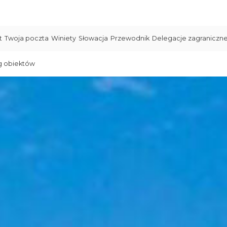
t
Twoja poczta
Winiety
Słowacja
Przewodnik
Delegacje zagraniczn
g obiektów