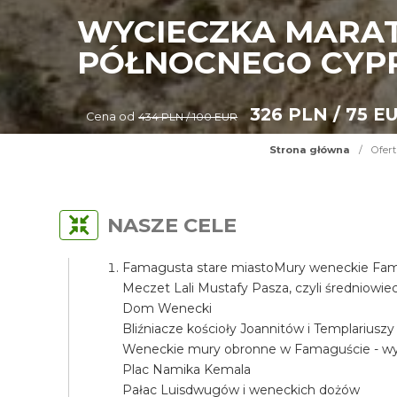
WYCIECZKA MARAT
PÓŁNOCNEGO CYP
326 PLN / 75 E
Cena od
434 PLN / 100 EUR
Strona główna
/
Ofert
NASZE CELE
Famagusta stare miastoMury weneckie Fama
Meczet Lali Mustafy Pasza, czyli średniow
Dom Wenecki
Bliźniacze kościoły Joannitów i Templariuszy
Weneckie mury obronne w Famaguście - wyj
Plac Namika Kemala
Pałac Luisdwugów i weneckich dożów