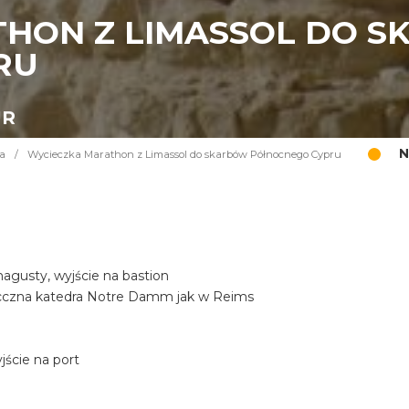
HON Z LIMASSOL DO 
RU
UR
N
a
/
Wycieczka Marathon z Limassol do skarbów Północnego Cypru
gusty, wyjście na bastion
iecczna katedra Notre Damm jak w Reims
ście na port