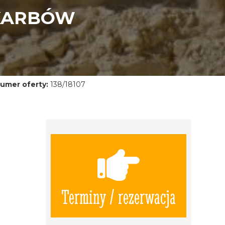
SKARBÓW
umer oferty:
138/18107
Terminy / rezerwacja