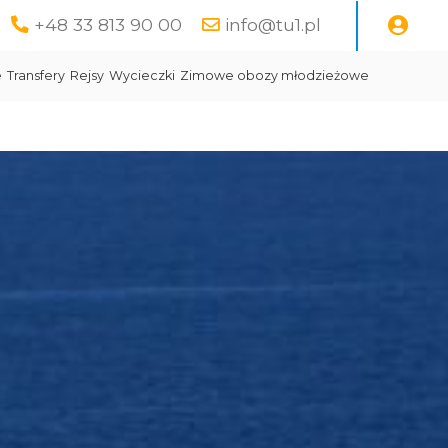
+48 33 813 90 00
info@tu1.pl
e
Transfery
Rejsy
Wycieczki
Zimowe obozy młodzieżowe