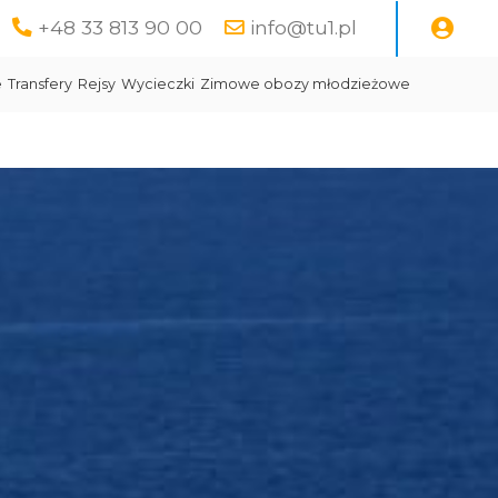
+48 33 813 90 00
info@tu1.pl
e
Transfery
Rejsy
Wycieczki
Zimowe obozy młodzieżowe