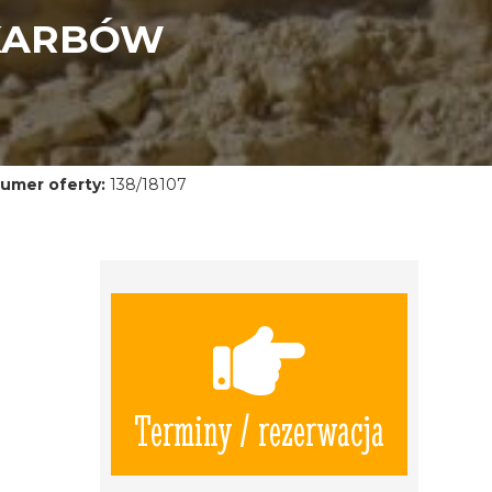
SKARBÓW
umer oferty:
138/18107
Terminy / rezerwacja