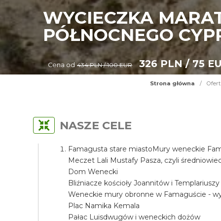
WYCIECZKA MARAT
PÓŁNOCNEGO CYP
326 PLN / 75 E
Cena od
434 PLN / 100 EUR
Strona główna
/
Ofert
NASZE CELE
Famagusta stare miastoMury weneckie Fama
Meczet Lali Mustafy Pasza, czyli średniow
Dom Wenecki
Bliźniacze kościoły Joannitów i Templariuszy
Weneckie mury obronne w Famaguście - wyj
Plac Namika Kemala
Pałac Luisdwugów i weneckich dożów