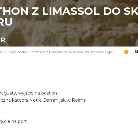
HON Z LIMASSOL DO 
RU
UR
N
a
/
Wycieczka Marathon z Limassol do skarbów Północnego Cypru
gusty, wyjście na bastion
iecczna katedra Notre Damm jak w Reims
ście na port