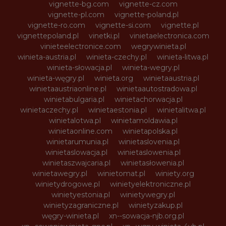
vignette-bg.com
vignette-cz.com
vignette-pl.com
vignette-poland.pl
vignette-ro.com
vignette-si.com
vignette.pl
vignettepoland.pl
vinetki.pl
vinietaelectronica.com
vinieteelectronice.com
wegrywinieta.pl
winieta-austria.pl
winieta-czechy.pl
winieta-litwa.pl
winieta-słowacja.pl
winieta-wegry.pl
winieta-węgry.pl
winieta.org
winietaaustria.pl
winietaaustriaonline.pl
winietaautostradowa.pl
winietabulgaria.pl
winietachorwacja.pl
winietaczechy.pl
winietaestonia.pl
winietalitwa.pl
winietalotwa.pl
winietamoldawia.pl
winietaonline.com
winietapolska.pl
winietarumunia.pl
winietaslovenia.pl
winietaslowacja.pl
winietaslowenia.pl
winietaszwajcaria.pl
winietasłowenia.pl
winietawegry.pl
winietomat.pl
winiety.org
winietydrogowe.pl
winietyelektroniczne.pl
winietyestonia.pl
winietywegry.pl
winietyzagraniczne.pl
winietyzakup.pl
węgry-winieta.pl
xn--sowacja-njb.org.pl