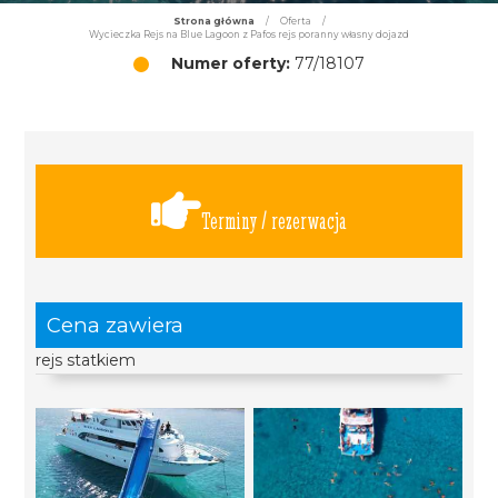
Strona główna
/
Oferta
/
Wycieczka Rejs na Blue Lagoon z Pafos rejs poranny własny dojazd
Numer oferty:
77/18107
Terminy / rezerwacja
Cena zawiera
rejs statkiem