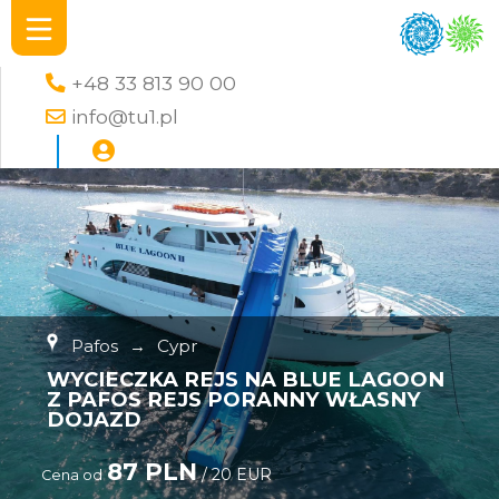
+48 33 813 90 00
info@tu1.pl
Pafos
→
Cypr
WYCIECZKA REJS NA BLUE LAGOON
Z PAFOS REJS PORANNY WŁASNY
DOJAZD
87 PLN
/ 20 EUR
Cena od