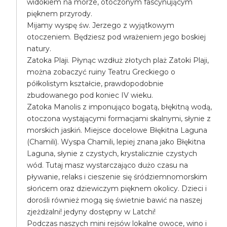
widokiem na morze, otoczonym fascynującym
pięknem przyrody.
Mijamy wyspę św. Jerzego z wyjątkowym
otoczeniem. Będziesz pod wrażeniem jego boskiej
natury.
Zatoka Plaji. Płynąc wzdłuż złotych plaż Zatoki Plaji,
można zobaczyć ruiny Teatru Greckiego o
półkolistym kształcie, prawdopodobnie
zbudowanego pod koniec IV wieku.
Zatoka Manolis z imponująco bogatą, błękitną wodą,
otoczona wystającymi formacjami skalnymi, słynie z
morskich jaskiń. Miejsce docelowe Błękitna Laguna
(Chamili). Wyspa Chamili, lepiej znana jako Błękitna
Laguna, słynie z czystych, krystalicznie czystych
wód. Tutaj masz wystarczająco dużo czasu na
pływanie, relaks i cieszenie się śródziemnomorskim
słońcem oraz dziewiczym pięknem okolicy. Dzieci i
dorośli również mogą się świetnie bawić na naszej
zjeżdżalni! jedyny dostępny w Latchi!
Podczas naszych mini rejsów lokalne owoce, wino i