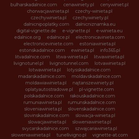
bulharskadalnice.com
cenawiniety.pl
cenywiniet.pl
chorwacjawinieta.pl
czechy-winieta.pl
czechywinieta.pl
czechywiniety.pl
dalnicnipoplatky.com
dalnicniznamka.eu
digital-vignette.de
e-vignette.pl
e-winieta.eu
edalnice.org
edalnice.pl
electronicavinieta.com
electroniceviniete.com
estoniawinieta.pl
estonskadalnice.com
ewinieta.pl
info365.pl
litvadalnice.com
litwa-winieta.pl
litwawinieta.pl
livignotunel.pl
livignotunnel.com
lotvawinieta.pl
lotwawinieta.pl
lotysskadalnice.com
madarskadalnice.com
moldavskadalnice.com
moldawiawinieta.pl
najtanszewiniety.pl
oplatyautostradowe.pl
pl-vignette.com
polskadalnice.com
rakouskadalnice.com
rumuniawinieta.pl
rumunskadalnice.com
sloveniawinieta.pl
slovenskadalnice.com
slovinskadalnice.com
slowacja-winieta.pl
slowacjawinieta.pl
sloweniawinieta.pl
svycarskadalnice.com
szwajcariawinieta.pl
słoweniawinieta.pl
tunellivigno.pl
vignette-at.com