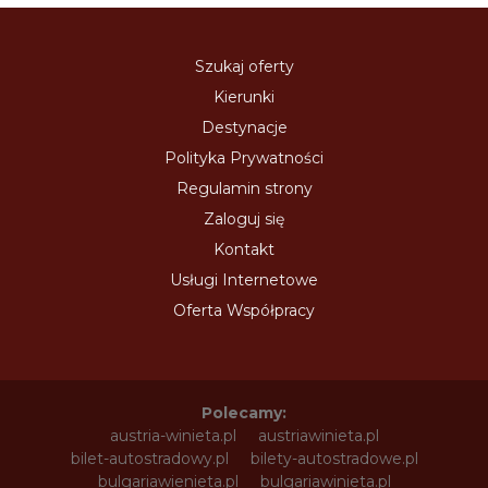
Szukaj oferty
Kierunki
Destynacje
Polityka Prywatności
Regulamin strony
Zaloguj się
Kontakt
Usługi Internetowe
Oferta Współpracy
Polecamy:
austria-winieta.pl
austriawinieta.pl
bilet-autostradowy.pl
bilety-autostradowe.pl
bulgariawienieta.pl
bulgariawinieta.pl