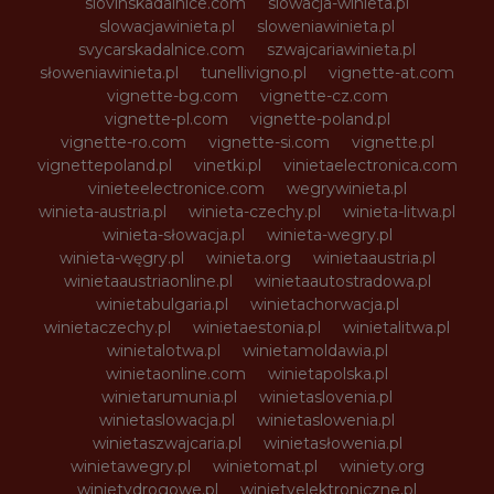
slovinskadalnice.com
slowacja-winieta.pl
slowacjawinieta.pl
sloweniawinieta.pl
svycarskadalnice.com
szwajcariawinieta.pl
słoweniawinieta.pl
tunellivigno.pl
vignette-at.com
vignette-bg.com
vignette-cz.com
vignette-pl.com
vignette-poland.pl
vignette-ro.com
vignette-si.com
vignette.pl
vignettepoland.pl
vinetki.pl
vinietaelectronica.com
vinieteelectronice.com
wegrywinieta.pl
winieta-austria.pl
winieta-czechy.pl
winieta-litwa.pl
winieta-słowacja.pl
winieta-wegry.pl
winieta-węgry.pl
winieta.org
winietaaustria.pl
winietaaustriaonline.pl
winietaautostradowa.pl
winietabulgaria.pl
winietachorwacja.pl
winietaczechy.pl
winietaestonia.pl
winietalitwa.pl
winietalotwa.pl
winietamoldawia.pl
winietaonline.com
winietapolska.pl
winietarumunia.pl
winietaslovenia.pl
winietaslowacja.pl
winietaslowenia.pl
winietaszwajcaria.pl
winietasłowenia.pl
winietawegry.pl
winietomat.pl
winiety.org
winietydrogowe.pl
winietyelektroniczne.pl