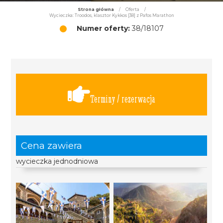
Strona główna
/
Oferta
/
Wycieczka: Troodos, klasztor Kykkos [38] z Pafos Marathon
Numer oferty:
38/18107
Terminy / rezerwacja
Cena zawiera
wycieczka jednodniowa