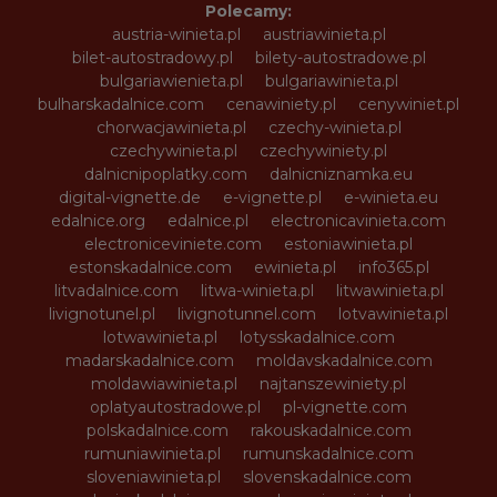
Polecamy:
austria-winieta.pl
austriawinieta.pl
bilet-autostradowy.pl
bilety-autostradowe.pl
bulgariawienieta.pl
bulgariawinieta.pl
bulharskadalnice.com
cenawiniety.pl
cenywiniet.pl
chorwacjawinieta.pl
czechy-winieta.pl
czechywinieta.pl
czechywiniety.pl
dalnicnipoplatky.com
dalnicniznamka.eu
digital-vignette.de
e-vignette.pl
e-winieta.eu
edalnice.org
edalnice.pl
electronicavinieta.com
electroniceviniete.com
estoniawinieta.pl
estonskadalnice.com
ewinieta.pl
info365.pl
litvadalnice.com
litwa-winieta.pl
litwawinieta.pl
livignotunel.pl
livignotunnel.com
lotvawinieta.pl
lotwawinieta.pl
lotysskadalnice.com
madarskadalnice.com
moldavskadalnice.com
moldawiawinieta.pl
najtanszewiniety.pl
oplatyautostradowe.pl
pl-vignette.com
polskadalnice.com
rakouskadalnice.com
rumuniawinieta.pl
rumunskadalnice.com
sloveniawinieta.pl
slovenskadalnice.com