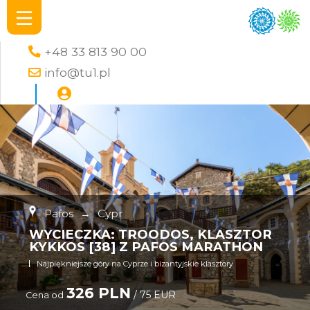
+48 33 813 90 00
info@tu1.pl
Pafos
→
Cypr
WYCIECZKA: TROODOS, KLASZTOR
KYKKOS [38] Z PAFOS MARATHON
Najpiękniejsze góry na Cyprze i bizantyjskie klasztory
326 PLN
/ 75 EUR
Cena od