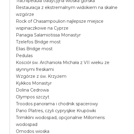
Trachipedula tradycyjna wioska górska
Restauracja z ekstremalnym widokiem na skalne
wzgórze
Rock of Chasampoulion najlepsze miejsce
wspinaczkowe na Cyprze
Panagia Salamiotissa Monastyr
Tzelefos Bridge most
Elias Bridge most
Pedulas
Kościół św. Archanioła Michała z VII wieku ze
słynnymi freskami
Wzgórze z św. Krzyżem
Kykkos Monastyr
Dolina Cedrowa
Olympos szczyt
Troodos panorama i chodnik spacerowy
Pano Platres, czyli cyprysjkie Krupówki
Trimiklini wodospad, opcjonalnie Millomeris
wodospad
Omodos wioska