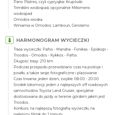
Pano Platres, czyli cyprysjkie Krupówki
Trimiklini wodospad, opcjonalnie Millomeris
wodospad
Omodos wioska
Winiarnia w Omodos: Lambouri, Gerolamo
HARMONOGRAM WYCIECZKI
Trasa wycieczki: Pafos - Mandria - Fonikas - Episkopi -
Troodos - Omodos - Kykkos - Pafos
Długość trasy: 210 km
Podczas przejazdu przewidziano czas na postoje i
posiłki, a także sesje fotograficzne i plażowanie
Czas trwania: jeden dzień, zwykle 08:00 - 20:00
Środek lokomocji: jeden z najlepszych off roadowych
samochodów Toyota Land Cruiser, specjalnie
dostosowana do jazdy w terenie górskim jakim jest
Troodos.
Konkurs: na najlepszą fotografię wycieczki, na
najlepszy filmik do 1 minuty.