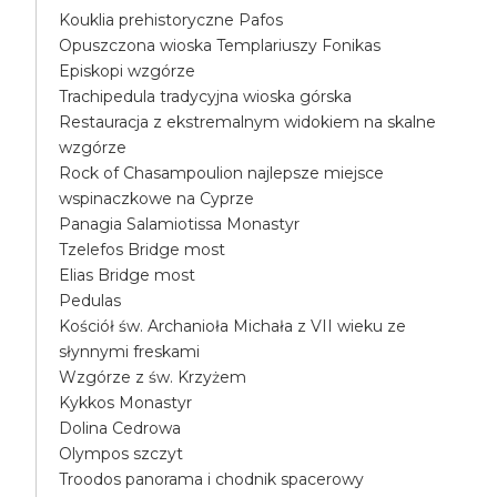
Kouklia prehistoryczne Pafos
Opuszczona wioska Templariuszy Fonikas
Episkopi wzgórze
Trachipedula tradycyjna wioska górska
Restauracja z ekstremalnym widokiem na skalne
wzgórze
Rock of Chasampoulion najlepsze miejsce
wspinaczkowe na Cyprze
Panagia Salamiotissa Monastyr
Tzelefos Bridge most
Elias Bridge most
Pedulas
Kościół św. Archanioła Michała z VII wieku ze
słynnymi freskami
Wzgórze z św. Krzyżem
Kykkos Monastyr
Dolina Cedrowa
Olympos szczyt
Troodos panorama i chodnik spacerowy