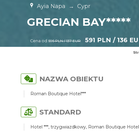
Ayia Napa
→
Cypr
GRECIAN BAY*****
591 PLN / 136 E
Cena od
595 PLN / 137 EUR
St
NAZWA OBIEKTU
Roman Boutique Hotel***
STANDARD
Hotel ***, trzygwiazdkowy, Roman Boutique Hotel