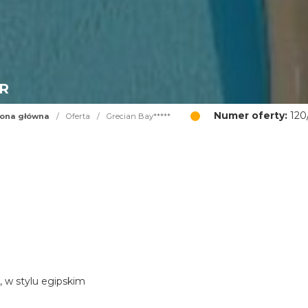
UR
Numer oferty:
120
rona główna
/
Oferta
/
Grecian Bay*****
, w stylu egipskim