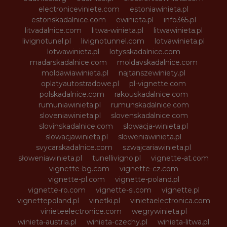
electroniceviniete.com
estoniawinieta.pl
estonskadalnice.com
ewinieta.pl
info365.pl
litvadalnice.com
litwa-winieta.pl
litwawinieta.pl
livignotunel.pl
livignotunnel.com
lotvawinieta.pl
lotwawinieta.pl
lotysskadalnice.com
madarskadalnice.com
moldavskadalnice.com
moldawiawinieta.pl
najtanszewiniety.pl
oplatyautostradowe.pl
pl-vignette.com
polskadalnice.com
rakouskadalnice.com
rumuniawinieta.pl
rumunskadalnice.com
sloveniawinieta.pl
slovenskadalnice.com
slovinskadalnice.com
slowacja-winieta.pl
slowacjawinieta.pl
sloweniawinieta.pl
svycarskadalnice.com
szwajcariawinieta.pl
słoweniawinieta.pl
tunellivigno.pl
vignette-at.com
vignette-bg.com
vignette-cz.com
vignette-pl.com
vignette-poland.pl
vignette-ro.com
vignette-si.com
vignette.pl
vignettepoland.pl
vinetki.pl
vinietaelectronica.com
vinieteelectronice.com
wegrywinieta.pl
winieta-austria.pl
winieta-czechy.pl
winieta-litwa.pl