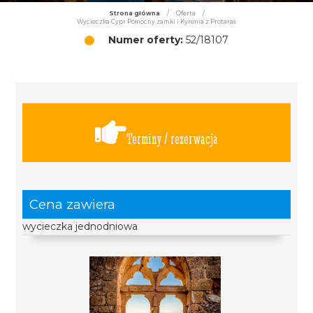
Strona główna
/
Oferta
/
Wycieczka Cypr Północny zamki i Kyrenia z Protaras
Numer oferty:
52/18107
Terminy / rezerwacja
Cena zawiera
wycieczka jednodniowa