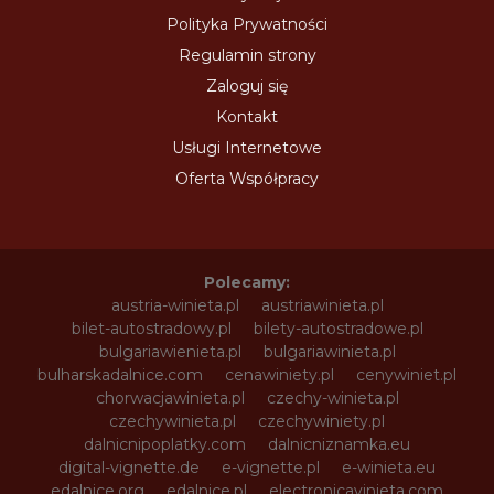
Polityka Prywatności
Regulamin strony
Zaloguj się
Kontakt
Usługi Internetowe
Oferta Współpracy
Polecamy:
austria-winieta.pl
austriawinieta.pl
bilet-autostradowy.pl
bilety-autostradowe.pl
bulgariawienieta.pl
bulgariawinieta.pl
bulharskadalnice.com
cenawiniety.pl
cenywiniet.pl
chorwacjawinieta.pl
czechy-winieta.pl
czechywinieta.pl
czechywiniety.pl
dalnicnipoplatky.com
dalnicniznamka.eu
digital-vignette.de
e-vignette.pl
e-winieta.eu
edalnice.org
edalnice.pl
electronicavinieta.com