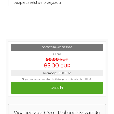
bezpieczeństwa przejazdu.
08.08.2026 - 08.08.2026
CENA
90.00
EUR
85.00
EUR
Promocja
:
-5.00
EUR
Najniższa cena z ostatnich 30 dni przed obniżką:
60.00 EUR
DALEJ
Wycieczka Cypr Północny zamki