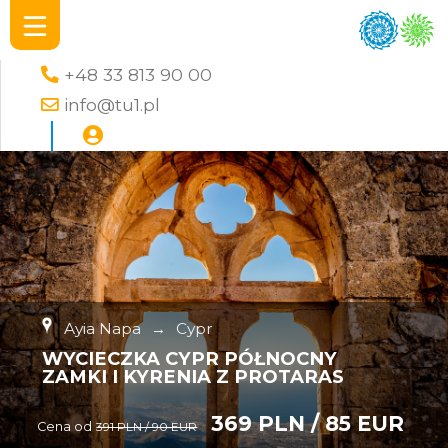
+48 33 813 90 00
info@tu1.pl
Ayia Napa
→
Cypr
WYCIECZKA CYPR PÓŁNOCNY
ZAMKI I KYRENIA Z PROTARAS
369 PLN / 85 EUR
Cena od
391 PLN / 90 EUR