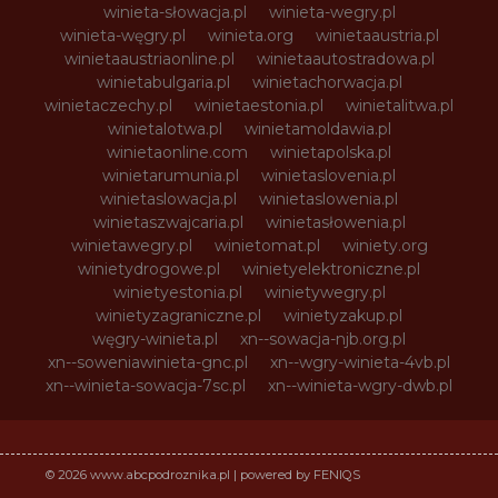
winieta-słowacja.pl
winieta-wegry.pl
winieta-węgry.pl
winieta.org
winietaaustria.pl
winietaaustriaonline.pl
winietaautostradowa.pl
winietabulgaria.pl
winietachorwacja.pl
winietaczechy.pl
winietaestonia.pl
winietalitwa.pl
winietalotwa.pl
winietamoldawia.pl
winietaonline.com
winietapolska.pl
winietarumunia.pl
winietaslovenia.pl
winietaslowacja.pl
winietaslowenia.pl
winietaszwajcaria.pl
winietasłowenia.pl
winietawegry.pl
winietomat.pl
winiety.org
winietydrogowe.pl
winietyelektroniczne.pl
winietyestonia.pl
winietywegry.pl
winietyzagraniczne.pl
winietyzakup.pl
węgry-winieta.pl
xn--sowacja-njb.org.pl
xn--soweniawinieta-gnc.pl
xn--wgry-winieta-4vb.pl
xn--winieta-sowacja-7sc.pl
xn--winieta-wgry-dwb.pl
© 2026 www.abcpodroznika.pl | powered by FENIQS