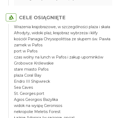
CELE OSIĄGNIĘTE
Wrażenia krajobrazowe, w szczególności plaża i skała
Afrodyty, widoki plaż, krajobraz wybrzeża i klify
kościół Panagia Chrysopolittisa ze słupem św. Pawła
zamek w Pafos
port w Pafos
czas wolny na lunch w Pafos i zakup upominków
Grobowce Królewskie
stare miasto Pafos
plaża Coral Bay
Endro III Shipwreck
Sea Caves
St. Georges port
Agios Georgios Bazylika
widok na wyspę Geronisos
nekropolie Meletis Forest
Łaźnie Adonisa (w sezonie, opcja)