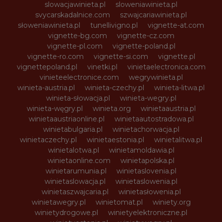
slowacjawinieta.pl
sloweniawinieta.pl
svycarskadalnice.com
szwajcariawinieta.pl
słoweniawinieta.pl
tunellivigno.pl
vignette-at.com
vignette-bg.com
vignette-cz.com
vignette-pl.com
vignette-poland.pl
vignette-ro.com
vignette-si.com
vignette.pl
vignettepoland.pl
vinetki.pl
vinietaelectronica.com
vinieteelectronice.com
wegrywinieta.pl
winieta-austria.pl
winieta-czechy.pl
winieta-litwa.pl
winieta-słowacja.pl
winieta-wegry.pl
winieta-węgry.pl
winieta.org
winietaaustria.pl
winietaaustriaonline.pl
winietaautostradowa.pl
winietabulgaria.pl
winietachorwacja.pl
winietaczechy.pl
winietaestonia.pl
winietalitwa.pl
winietalotwa.pl
winietamoldawia.pl
winietaonline.com
winietapolska.pl
winietarumunia.pl
winietaslovenia.pl
winietaslowacja.pl
winietaslowenia.pl
winietaszwajcaria.pl
winietasłowenia.pl
winietawegry.pl
winietomat.pl
winiety.org
winietydrogowe.pl
winietyelektroniczne.pl