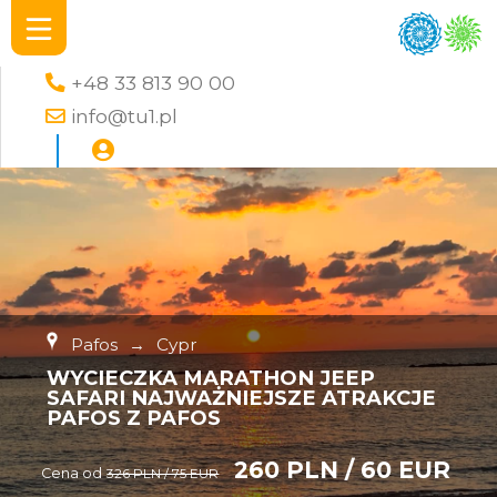
+48 33 813 90 00
info@tu1.pl
Pafos
→
Cypr
WYCIECZKA MARATHON JEEP
SAFARI NAJWAŻNIEJSZE ATRAKCJE
PAFOS Z PAFOS
260 PLN / 60 EUR
Cena od
326 PLN / 75 EUR