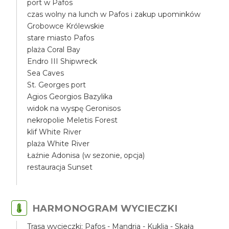
port w Pafos
czas wolny na lunch w Pafos i zakup upominków
Grobowce Królewskie
stare miasto Pafos
plaża Coral Bay
Endro III Shipwreck
Sea Caves
St. Georges port
Agios Georgios Bazylika
widok na wyspę Geronisos
nekropolie Meletis Forest
klif White River
plaża White River
Łaźnie Adonisa (w sezonie, opcja)
restauracja Sunset
HARMONOGRAM WYCIECZKI
Trasa wycieczki: Pafos - Mandria - Kuklia - Skała