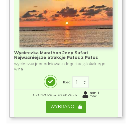
Wycieczka Marathon Jeep Safari
Najważniejsze atrakcje Pafos z Pafos
wycieczka jednodniowa z degustacją lokalnego
wina
Ilość:
min. 1
→
07.08.2026
07.08.2026
max. 1
WYBRANO