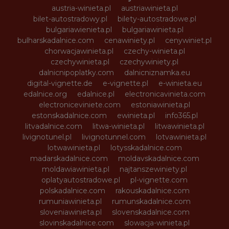
austria-winieta.pl
austriawinieta.pl
bilet-autostradowy.pl
bilety-autostradowe.pl
bulgariawienieta.pl
bulgariawinieta.pl
bulharskadalnice.com
cenawiniety.pl
cenywiniet.pl
chorwacjawinieta.pl
czechy-winieta.pl
czechywinieta.pl
czechywiniety.pl
dalnicnipoplatky.com
dalnicniznamka.eu
digital-vignette.de
e-vignette.pl
e-winieta.eu
edalnice.org
edalnice.pl
electronicavinieta.com
electroniceviniete.com
estoniawinieta.pl
estonskadalnice.com
ewinieta.pl
info365.pl
litvadalnice.com
litwa-winieta.pl
litwawinieta.pl
livignotunel.pl
livignotunnel.com
lotvawinieta.pl
lotwawinieta.pl
lotysskadalnice.com
madarskadalnice.com
moldavskadalnice.com
moldawiawinieta.pl
najtanszewiniety.pl
oplatyautostradowe.pl
pl-vignette.com
polskadalnice.com
rakouskadalnice.com
rumuniawinieta.pl
rumunskadalnice.com
sloveniawinieta.pl
slovenskadalnice.com
slovinskadalnice.com
slowacja-winieta.pl