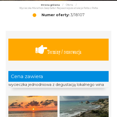
Strona główna
/
Oferta
/
Wycieczka Marathon Jeep Safari Najważniejsze atrakcje Pafos z Pafos
Numer oferty:
3/18107
Terminy / rezerwacja
Cena zawiera
wycieczka jednodniowa z degustacją lokalnego wina