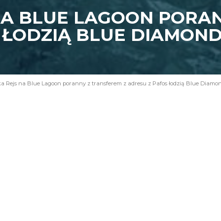
NA BLUE LAGOON PORA
S ŁODZIĄ BLUE DIAMON
a Rejs na Blue Lagoon poranny z transferem z adresu z Pafos łodzią Blue Diamo