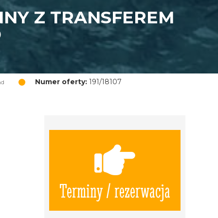
NNY Z TRANSFEREM
D
Numer oferty:
191/18107
nd
Terminy / rezerwacja