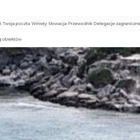
t
Twoja poczta
Winiety
Słowacja
Przewodnik
Delegacje zagraniczn
g obiektów