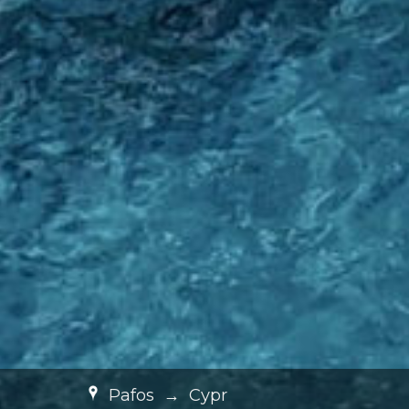
Pafos
→
Cypr