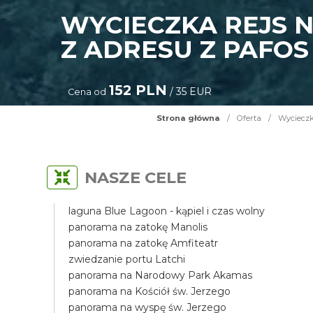
WYCIECZKA REJS 
Z ADRESU Z PAFO
152 PLN
/ 35 EUR
Cena od
Strona główna
/
Oferta
/
Wycieczk
NASZE CELE
laguna Blue Lagoon - kąpiel i czas wolny
panorama na zatokę Manolis
panorama na zatokę Amfiteatr
zwiedzanie portu Latchi
panorama na Narodowy Park Akamas
panorama na Kościół św. Jerzego
panorama na wyspę św. Jerzego