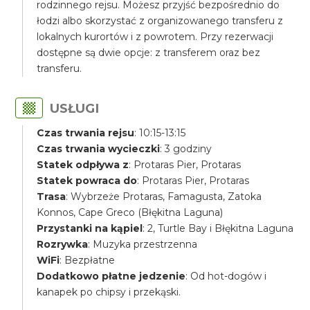
rodzinnego rejsu. Możesz przyjść bezpośrednio do
łodzi albo skorzystać z organizowanego transferu z
lokalnych kurortów i z powrotem. Przy rezerwacji
dostępne są dwie opcje: z transferem oraz bez
transferu.
USŁUGI
Czas trwania rejsu
: 10:15-13:15
Czas trwania wycieczki
: 3 godziny
Statek odpływa z
: Protaras Pier, Protaras
Statek powraca do
: Protaras Pier, Protaras
Trasa
: Wybrzeże Protaras, Famagusta, Zatoka
Konnos, Cape Greco (Błękitna Laguna)
Przystanki na kąpiel
: 2, Turtle Bay i Błękitna Laguna
Rozrywka
: Muzyka przestrzenna
WiFi
: Bezpłatne
Dodatkowo płatne jedzenie
: Od hot-dogów i
kanapek po chipsy i przekąski.