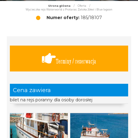
Strona główna
/
Oferta
/
Wycieczka rejs Waterworld z Protaras: Zatoka Żółwi i Blue lagoon
Numer oferty:
185/18107
Terminy / rezerwacja
Cena zawiera
bilet na rejs poranny dla osoby dorosłej