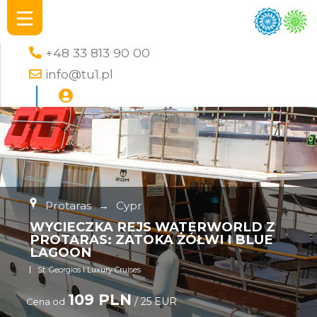
+48 33 813 90 00
info@tu1.pl
Protaras
→
Cypr
WYCIECZKA REJS WATERWORLD Z
PROTARAS: ZATOKA ŻÓŁWI I BLUE
LAGOON
St. Georgios I Luxury Cruises
109 PLN
/ 25 EUR
Cena od