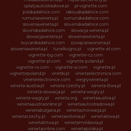
oplatyautostradowe.pl
pl-vignette.com
polskadalnice.com
rakouskadalnice.com
rumuniawinieta.pl
rumunskadalnice.com
sloveniawinieta.pl
slovenskadalnice.com
slovinskadalnice.com
slowacja-winieta.pl
slowacjawinieta.pl
sloweniawinieta.pl
svycarskadalnice.com
szwajcariawinieta.pl
słoweniawinieta.pl
tunellivigno.pl
vignette-at.com
vignette-bg.com
vignette-cz.com
vignette-pl.com
vignette-poland.pl
vignette-ro.com
vignette-si.com
vignette.pl
vignettepoland.pl
vinetki.pl
vinietaelectronica.com
vinieteelectronice.com
wegrywinieta.pl
winieta-austria.pl
winieta-czechy.pl
winieta-litwa.pl
winieta-słowacja.pl
winieta-wegry.pl
winieta-węgry.pl
winieta.org
winietaaustria.pl
winietaaustriaonline.pl
winietaautostradowa.pl
winietabulgaria.pl
winietachorwacja.pl
winietaczechy.pl
winietaestonia.pl
winietalitwa.pl
winietalotwa.pl
winietamoldawia.pl
winietaonline.com
winietapolska.pl