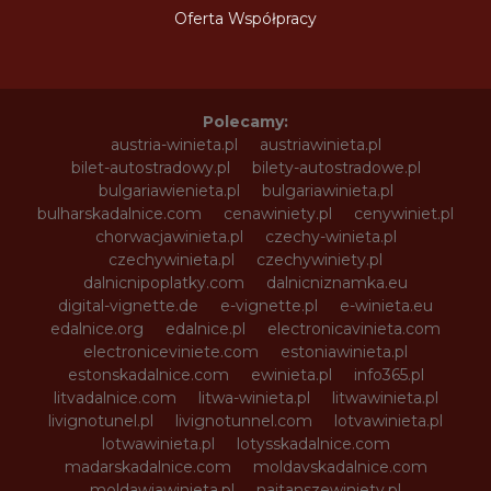
Oferta Współpracy
Polecamy:
austria-winieta.pl
austriawinieta.pl
bilet-autostradowy.pl
bilety-autostradowe.pl
bulgariawienieta.pl
bulgariawinieta.pl
bulharskadalnice.com
cenawiniety.pl
cenywiniet.pl
chorwacjawinieta.pl
czechy-winieta.pl
czechywinieta.pl
czechywiniety.pl
dalnicnipoplatky.com
dalnicniznamka.eu
digital-vignette.de
e-vignette.pl
e-winieta.eu
edalnice.org
edalnice.pl
electronicavinieta.com
electroniceviniete.com
estoniawinieta.pl
estonskadalnice.com
ewinieta.pl
info365.pl
litvadalnice.com
litwa-winieta.pl
litwawinieta.pl
livignotunel.pl
livignotunnel.com
lotvawinieta.pl
lotwawinieta.pl
lotysskadalnice.com
madarskadalnice.com
moldavskadalnice.com
moldawiawinieta.pl
najtanszewiniety.pl