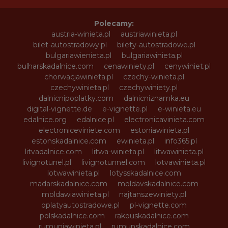
Polecamy:
austria-winieta.pl
austriawinieta.pl
bilet-autostradowy.pl
bilety-autostradowe.pl
bulgariawienieta.pl
bulgariawinieta.pl
bulharskadalnice.com
cenawiniety.pl
cenywiniet.pl
chorwacjawinieta.pl
czechy-winieta.pl
czechywinieta.pl
czechywiniety.pl
dalnicnipoplatky.com
dalnicniznamka.eu
digital-vignette.de
e-vignette.pl
e-winieta.eu
edalnice.org
edalnice.pl
electronicavinieta.com
electroniceviniete.com
estoniawinieta.pl
estonskadalnice.com
ewinieta.pl
info365.pl
litvadalnice.com
litwa-winieta.pl
litwawinieta.pl
livignotunel.pl
livignotunnel.com
lotvawinieta.pl
lotwawinieta.pl
lotysskadalnice.com
madarskadalnice.com
moldavskadalnice.com
moldawiawinieta.pl
najtanszewiniety.pl
oplatyautostradowe.pl
pl-vignette.com
polskadalnice.com
rakouskadalnice.com
rumuniawinieta.pl
rumunskadalnice.com