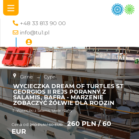
+48 33 813 90 00
info@tu1.pl
Girne
→
Cypr
WYCIECZKA DREAM OF TURTLES ST
GEORGIOS II REJS PORANNY Z
SALAMIS, BAFRA - MARZENIE
ZOBACZYĆ ŻÓŁWIE DLA RODZIN
Wycieczki z Salamis, Iskele i Bafry
260 PLN / 60
Cena od
260 PLN / 60 EUR
EUR