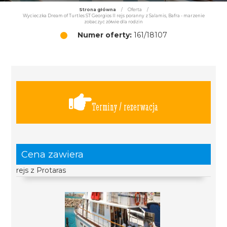
Strona główna
/
Oferta
/
Wycieczka Dream of Turtles ST Georgios II rejs poranny z Salamis, Bafra - marzenie
zobaczyć żółwie dla rodzin
Numer oferty:
161/18107
Terminy / rezerwacja
Cena zawiera
rejs z Protaras