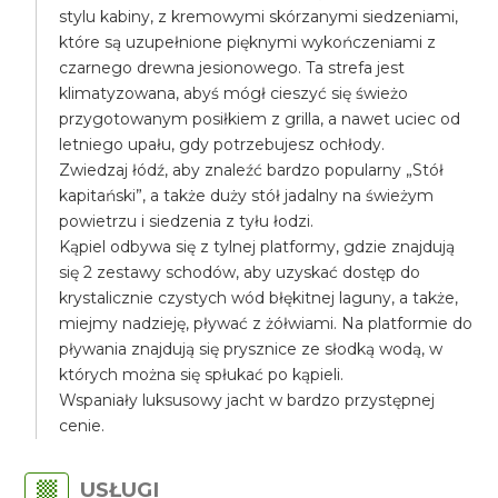
stylu kabiny, z kremowymi skórzanymi siedzeniami,
które są uzupełnione pięknymi wykończeniami z
czarnego drewna jesionowego. Ta strefa jest
klimatyzowana, abyś mógł cieszyć się świeżo
przygotowanym posiłkiem z grilla, a nawet uciec od
letniego upału, gdy potrzebujesz ochłody.
Zwiedzaj łódź, aby znaleźć bardzo popularny „Stół
kapitański”, a także duży stół jadalny na świeżym
powietrzu i siedzenia z tyłu łodzi.
Kąpiel odbywa się z tylnej platformy, gdzie znajdują
się 2 zestawy schodów, aby uzyskać dostęp do
krystalicznie czystych wód błękitnej laguny, a także,
miejmy nadzieję, pływać z żółwiami. Na platformie do
pływania znajdują się prysznice ze słodką wodą, w
których można się spłukać po kąpieli.
Wspaniały luksusowy jacht w bardzo przystępnej
cenie.
USŁUGI