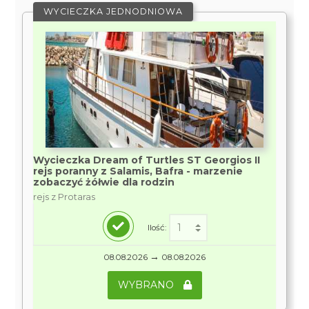
WYCIECZKA JEDNODNIOWA
Wycieczka Dream of Turtles ST Georgios II
rejs poranny z Salamis, Bafra - marzenie
zobaczyć żółwie dla rodzin
rejs z Protaras
Ilość:
→
08.08.2026
08.08.2026
WYBRANO