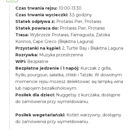
Czas trwania rejsu:
10:00-13:30
Czas trwania wycieczki:
3,5 godziny
Statek odpływa z:
Protaras Pier, Protaras
Statek powraca do:
Protaras Pier, Protaras
Trasa:
Wybrzeże Protaras, Famagusta, Zatoka
Konnos, Cape Greco (Błękitna Laguna)
Przystanki na kąpiel:
2, Turtle Bay i Błękitna Laguna
Rozrywka:
Muzyka przestrzenna
WiFi:
Bezpłatne
Bezpłatne jedzenie i 1 napój:
Kurczak z grilla,
frytki, pourgouri, sałatka, chleb i Tatziki. W dowolnym
momencie rejsu możesz delektować się lampką wina
lub napojem bezalkoholowym.
Posiłek dla dzieci:
Nuggetsy z kurczaka, dostępne
do zamówienia przy wymeldowaniu.
Posiłek wegetariański:
Kotlet warzywny, dostępny
do zamówienia przy wymeldowaniu.