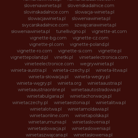
sloveniawinieta.pl
slovenskadalnice.com
slovinskadalnice.com
slowacja-winieta.pl
slowacjawinieta.pl
sloweniawinieta.pl
svycarskadalnice.com
szwajcariawinieta.pl
słoweniawinieta.pl
tunellivigno.pl
vignette-at.com
vignette-bg.com
vignette-cz.com
vignette-pl.com
vignette-poland.pl
vignette-ro.com
vignette-si.com
vignette.pl
vignettepoland.pl
vinetki.pl
vinietaelectronica.com
vinieteelectronice.com
wegrywinieta.pl
winieta-austria.pl
winieta-czechy.pl
winieta-litwa.pl
winieta-słowacja.pl
winieta-wegry.pl
winieta-węgry.pl
winieta.org
winietaaustria.pl
winietaaustriaonline.pl
winietaautostradowa.pl
winietabulgaria.pl
winietachorwacja.pl
winietaczechy.pl
winietaestonia.pl
winietalitwa.pl
winietalotwa.pl
winietamoldawia.pl
winietaonline.com
winietapolska.pl
winietarumunia.pl
winietaslovenia.pl
winietaslowacja.pl
winietaslowenia.pl
winietaszwajcaria.pl
winietasłowenia.pl