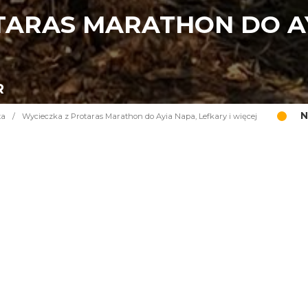
TARAS MARATHON DO AY
R
N
ta
/
Wycieczka z Protaras Marathon do Ayia Napa, Lefkary i więcej