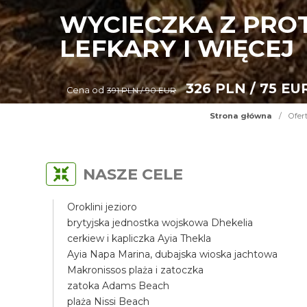
WYCIECZKA Z PRO
LEFKARY I WIĘCEJ
326 PLN / 75 EU
Cena od
391 PLN / 90 EUR
Strona główna
/
Ofer
NASZE CELE
Oroklini jezioro
brytyjska jednostka wojskowa Dhekelia
cerkiew i kapliczka Ayia Thekla
Ayia Napa Marina, dubajska wioska jachtowa
Makronissos plaża i zatoczka
zatoka Adams Beach
plaża Nissi Beach