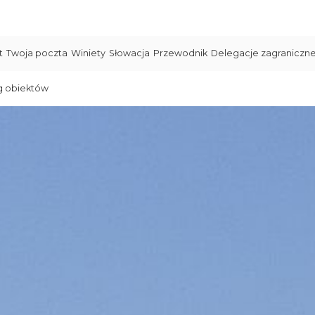
t
Twoja poczta
Winiety
Słowacja
Przewodnik
Delegacje zagraniczn
g obiektów