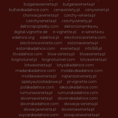
bulgariawienieta.pl
bulgariawinieta.pl
bulharskadalnice.com
cenawiniety.pl
cenywiniet.pl
chorwacjawinieta.pl
czechy-winieta.pl
czechywinieta.pl
czechywiniety.pl
dalnicnipoplatky.com
dalnicniznamka.eu
digital-vignette.de
e-vignette.pl
e-winieta.eu
edalnice.org
edalnice.pl
electronicavinieta.com
electroniceviniete.com
estoniawinieta.pl
estonskadalnice.com
ewinieta.pl
info365.pl
litvadalnice.com
litwa-winieta.pl
litwawinieta.pl
livignotunel.pl
livignotunnel.com
lotvawinieta.pl
lotwawinieta.pl
lotysskadalnice.com
madarskadalnice.com
moldavskadalnice.com
moldawiawinieta.pl
najtanszewiniety.pl
oplatyautostradowe.pl
pl-vignette.com
polskadalnice.com
rakouskadalnice.com
rumuniawinieta.pl
rumunskadalnice.com
sloveniawinieta.pl
slovenskadalnice.com
slovinskadalnice.com
slowacja-winieta.pl
slowacjawinieta.pl
sloweniawinieta.pl
svycarskadalnice.com
szwajcariawinieta.pl