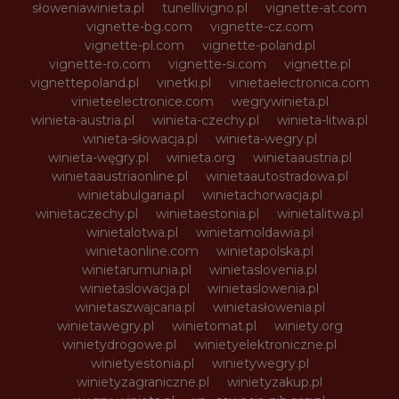
słoweniawinieta.pl
tunellivigno.pl
vignette-at.com
vignette-bg.com
vignette-cz.com
vignette-pl.com
vignette-poland.pl
vignette-ro.com
vignette-si.com
vignette.pl
vignettepoland.pl
vinetki.pl
vinietaelectronica.com
vinieteelectronice.com
wegrywinieta.pl
winieta-austria.pl
winieta-czechy.pl
winieta-litwa.pl
winieta-słowacja.pl
winieta-wegry.pl
winieta-węgry.pl
winieta.org
winietaaustria.pl
winietaaustriaonline.pl
winietaautostradowa.pl
winietabulgaria.pl
winietachorwacja.pl
winietaczechy.pl
winietaestonia.pl
winietalitwa.pl
winietalotwa.pl
winietamoldawia.pl
winietaonline.com
winietapolska.pl
winietarumunia.pl
winietaslovenia.pl
winietaslowacja.pl
winietaslowenia.pl
winietaszwajcaria.pl
winietasłowenia.pl
winietawegry.pl
winietomat.pl
winiety.org
winietydrogowe.pl
winietyelektroniczne.pl
winietyestonia.pl
winietywegry.pl
winietyzagraniczne.pl
winietyzakup.pl