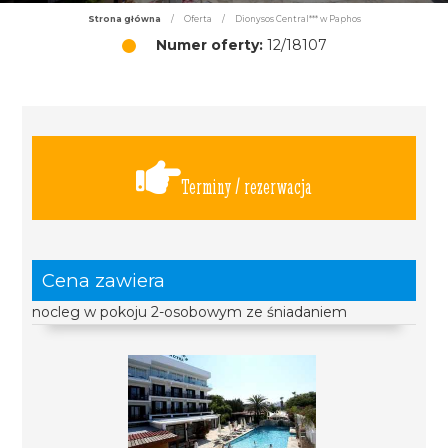
Strona główna
/
Oferta
/
Dionysos Central*** w Paphos
Numer oferty:
12/18107
Terminy / rezerwacja
Cena zawiera
nocleg w pokoju 2-osobowym ze śniadaniem