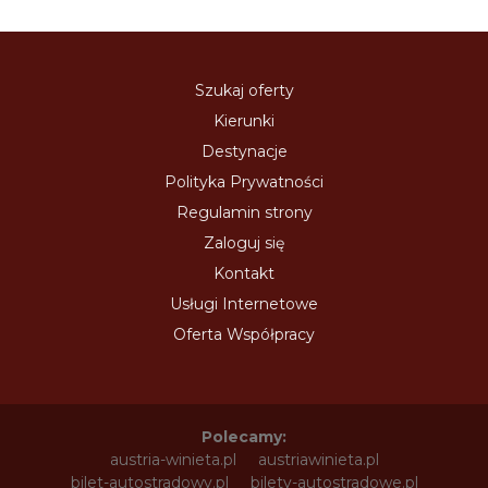
Szukaj oferty
Kierunki
Destynacje
Polityka Prywatności
Regulamin strony
Zaloguj się
Kontakt
Usługi Internetowe
Oferta Współpracy
Polecamy:
austria-winieta.pl
austriawinieta.pl
bilet-autostradowy.pl
bilety-autostradowe.pl