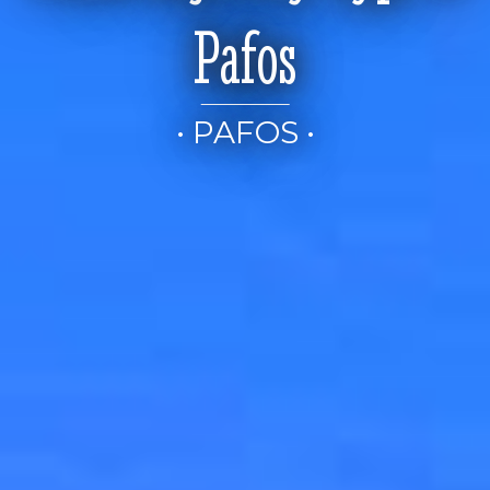
Pafos
• PAFOS •