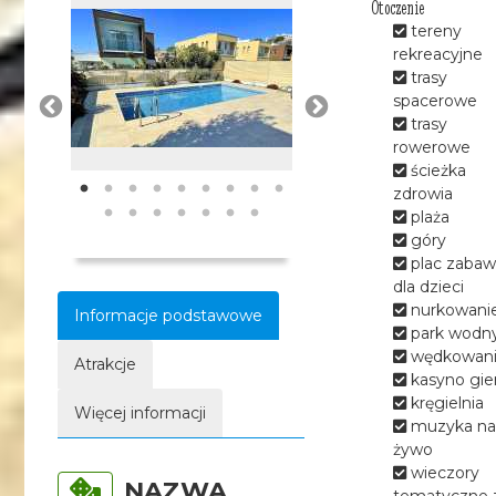
Otoczenie
tereny
rekreacyjne
trasy
spacerowe
trasy
rowerowe
ścieżka
zdrowia
plaża
góry
plac zabaw
dla dzieci
nurkowani
Informacje podstawowe
park wodn
wędkowan
Atrakcje
kasyno gie
kręgielnia
Więcej informacji
muzyka na
żywo
wieczory
NAZWA
tematyczne 