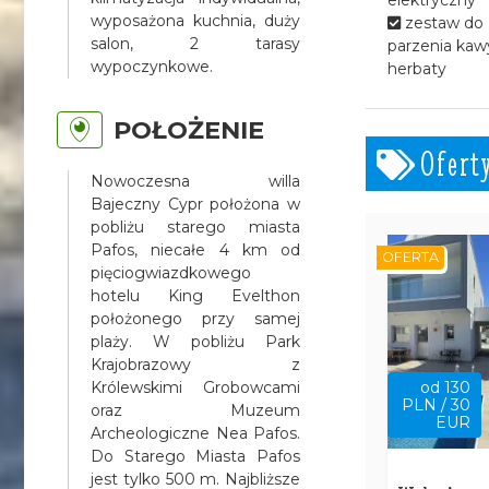
wyposażona kuchnia, duży
zestaw do
salon, 2 tarasy
parzenia kawy
wypoczynkowe.
herbaty
POŁOŻENIE
Ofert
Nowoczesna willa
Bajeczny Cypr położona w
pobliżu starego miasta
Pafos, niecałe 4 km od
OFERTA
pięciogwiazdkowego
hotelu King Evelthon
położonego przy samej
plaży. W pobliżu Park
Krajobrazowy z
Królewskimi Grobowcami
od 130
PLN / 30
oraz Muzeum
EUR
Archeologiczne Nea Pafos.
Do Starego Miasta Pafos
jest tylko 500 m. Najbliższe