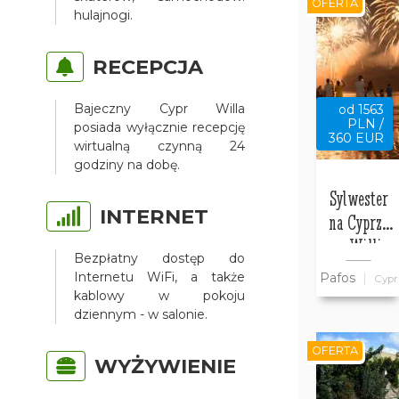
OFERTA
hulajnogi.
RECEPCJA
Bajeczny Cypr Willa
od 1563
PLN /
posiada wyłącznie recepcję
360 EUR
wirtualną czynną 24
godziny na dobę.
Sylwester
INTERNET
na Cyprze
w Willi
Bezpłatny dostęp do
Bajeczny
Internetu WiFi, a także
Pafos
Cypr
Cypr
kablowy w pokoju
dziennym - w salonie.
OFERTA
WYŻYWIENIE