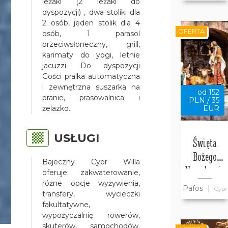
leżaki (2 leżaki do
Bajeczny
dyspozycji) , dwa stoliki dla
2 osób, jeden stolik dla 4
Cypr
OFERTA
osób, 1 parasol
przeciwsłoneczny, grill,
karimaty do yogi, letnie
jacuzzi. Do dyspozycji
Gości pralka automatyczna
i zewnętrzna suszarka na
od 152
pranie, prasowalnica i
PLN / 35
żelazko.
EUR
USŁUGI
Święta
Bożego
Bajeczny Cypr Willa
Narodzenia
oferuje: zakwaterowanie,
w willi
różne opcje wyżywienia,
Pafos
Cypr
transfery, wycieczki
Bajeczny
fakultatywne,
Cypr w
wypożyczalnię rowerów,
Pafos
skuterów, samochodów.