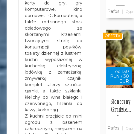
w willi
karty do gry, gry
Bajeczny
komputerowe, kino
Pafos
Cypr
Cypr
domowe, PC komputera, a
także rodzinnego stołu
obiadowego ze
skórzanymi krzesłami,
OFERTA
tworzącymi strefę do
konsumpcji posiłków,
toalety dziennej z lustrem,
kuchni wyposażonej w
kuchenkę elektryczną,
od 130
lodówkę z zamrażarką,
PLN / 30
zmywarkę, czajnik,
EUR
komplet talerzy, sztućce,
garnki, a także szklanki,
kielichy do wina białego i
Słoneczny
czerwonego, filiżanki do
Grudzień
kawy, korkociąg.
na Cyprze
Z kuchni przejście do mini
ogrodu z basenem
w Pafos w
Pafos
całorocznym, miejscem na
Cypr
Willi