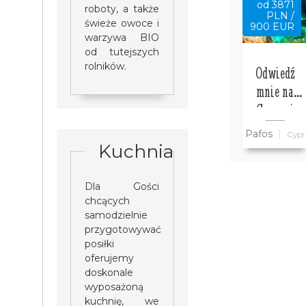
od 3871
roboty, a także
PLN /
świeże owoce i
900 EUR
warzywa BIO
od tutejszych
rolników.
Odwiedź
mnie na
Cyprze i
zwiedź ze
Pafos
Cypr
mną cały
Kuchnia
Cypr
wszystko w
Dla Gości
cenie
chcących
samodzielnie
przygotowywać
posiłki
oferujemy
doskonale
wyposażoną
kuchnię, we