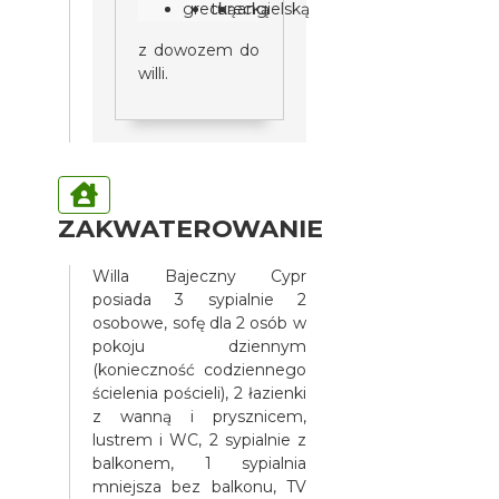
grecką
turecką
angielską
z dowozem do
willi.
ZAKWATEROWANIE
Willa Bajeczny Cypr
posiada 3 sypialnie 2
osobowe, sofę dla 2 osób w
pokoju dziennym
(konieczność codziennego
ścielenia pościeli), 2 łazienki
z wanną i prysznicem,
lustrem i WC, 2 sypialnie z
balkonem, 1 sypialnia
mniejsza bez balkonu, TV