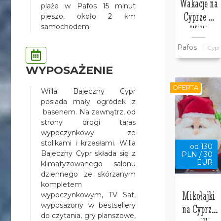
Wakacje na
plaże w Pafos 15 minut
Cyprze w
pieszo, około 2 km
samochodem.
Willi
Bajeczny
Pafos
Cypr
Cypr
WYPOSAŻENIE
OFERTA
Willa Bajeczny Cypr
posiada mały ogródek z
basenem. Na zewnątrz, od
strony drogi taras
wypoczynkowy ze
stolikami i krzesłami. Willa
od 130
Bajeczny Cypr składa się z
PLN / 30
EUR
klimatyzowanego salonu
dziennego ze skórzanym
kompletem
Mikołajki
wypoczynkowym, TV Sat,
wyposażony w bestsellery
na Cyprze
do czytania, gry planszowe,