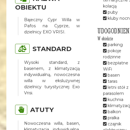
OBIEKTU
kolacją
puby
kluby nocn
Bajeczny Cypr Willa w
Pafos na Cyprze, w
UDOGODNIEN
dzielnicy EXO VRISI.
W obiekcie
parking
STANDARD
pokoje
rodzinne
Wysoki standard, z
bezpłatne
basenem, z klimatyzacją
WiFi
indywidualną, nowoczesna
basen
willa w eksluzywnej
taras
dzielnicy turystycznej Exo
letni stół z
Vrisi.
parasolem
kuchnia
klimatyzac
ATUTY
balkon
pralka
Nowoczesna willa, basen,
czajnik
klimatyzacja indywidualna,
elektryczny