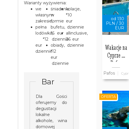
Warianty wyżywienia:
we
śniadania
kolacje,
własnym
w
*10
od 130
zakresie,
formie
eur
PLN / 30
pełna
bufetu,
dziennie
EUR
lodówka,
*6 eur
allinclusive,
*12
dziennie
36 eur
eur
obiady,
dziennie
Wakacje na
dziennie
*12
Cyprze w
eur
Pafos
dziennie
Pafos
Cypr
Bar
Dla Gości
OFERTA
oferujemy do
degustacji
lokalne
alkohole, wina
domowej